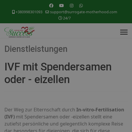
+380998301093
support@surrogate-motherhood.com
24/7
Dienstleistungen
IVF mit Spendersamen
oder - eizellen
Der Weg zur Elternschaft durch
In-vitro-Fertilisation
(IVF)
mit Spendersamen oder -eizellen stellt eine
zutiefst persönliche und gelegentlich komplexe Reise
dar, besonders für diejenigen, die sich für diese