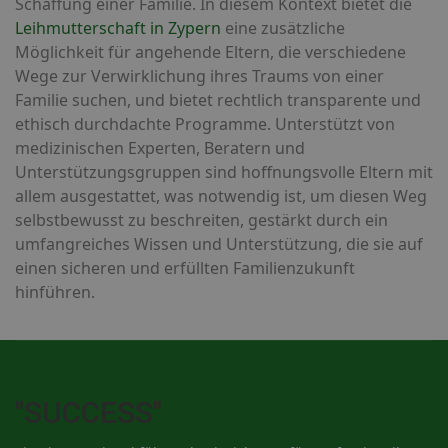
Schaffung einer Familie. In diesem Kontext bietet die
Leihmutterschaft in Zypern
eine zusätzliche
Möglichkeit für angehende Eltern, die verschiedene
Wege zur Verwirklichung ihres Traums von einer
Familie suchen, und bietet rechtlich transparente und
ethisch durchdachte Programme. Unterstützt von
medizinischen Experten, Beratern und
Unterstützungsgruppen sind hoffnungsvolle Eltern mit
allem ausgestattet, was notwendig ist, um diesen Weg
selbstbewusst zu beschreiten, gestärkt durch ein
umfangreiches Wissen und Unterstützung, die sie auf
einen sicheren und erfüllten Familienzukunft
hinführen.
"SUCCESS"